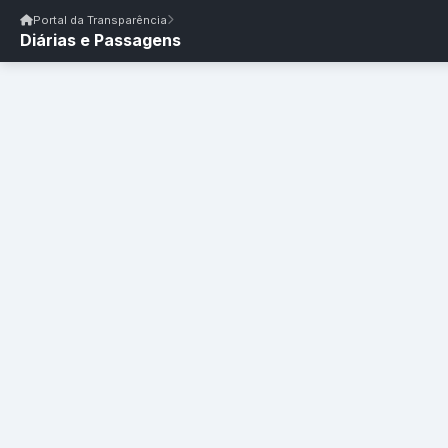
Início
|
Glossário
|
FAQ
|
Ouvidoria
|
Webmail
Portal da Transparência
Diárias e Passagens
Início
/
Portal da Transparência
Portal da Transparência
PM CATOLÉ DO ROCHA/PB
Portal da Transpar
Prefeitura Municipal de Catolé do Rocha