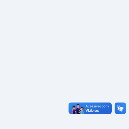
Convênios
as · Lei 14.133/2021 · PNTP 10.x