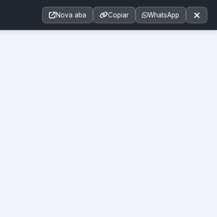
Acessibilidade
A+
A++
|
■
A□
A
Nova aba
Copiar
WhatsApp
Notícias
Seções
e-SIC