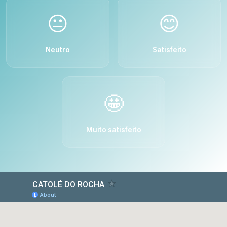
😐
😊
Neutro
Satisfeito
🤩
Muito satisfeito