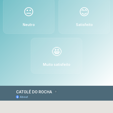
😐
😊
Neutro
Satisfeito
🤩
Muito satisfeito