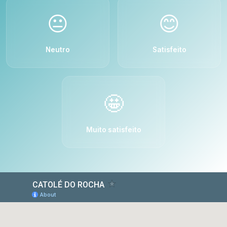
😐
😊
Neutro
Satisfeito
🤩
Muito satisfeito